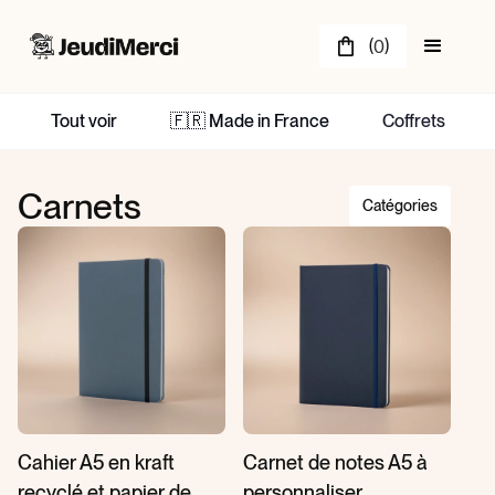
(
)
0
Tout voir
🇫🇷 Made in France
Coffrets
Carnets
Catégories
Cahier A5 en kraft
Carnet de notes A5 à
recyclé et papier de
personnaliser