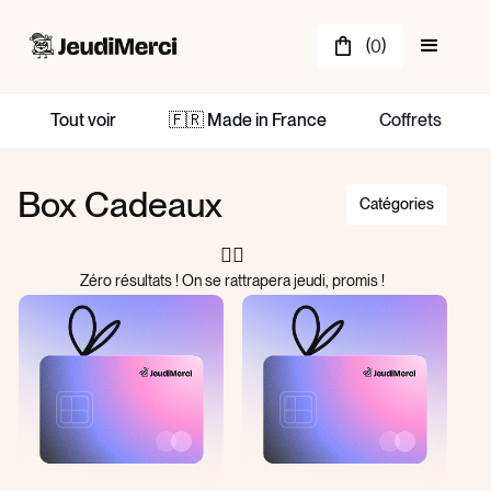
(
)
0
Tout voir
🇫🇷 Made in France
Coffrets
Box Cadeaux
Catégories
🤷‍♂️
Zéro résultats ! On se rattrapera jeudi, promis !