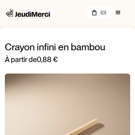
(
)
0
Crayon infini en bambou
À partir de
0,88 €