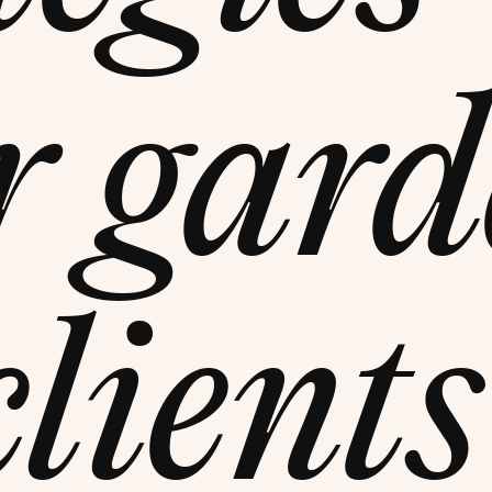
r gard
clients