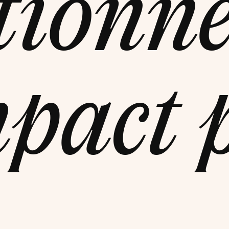
tionne
mpact 