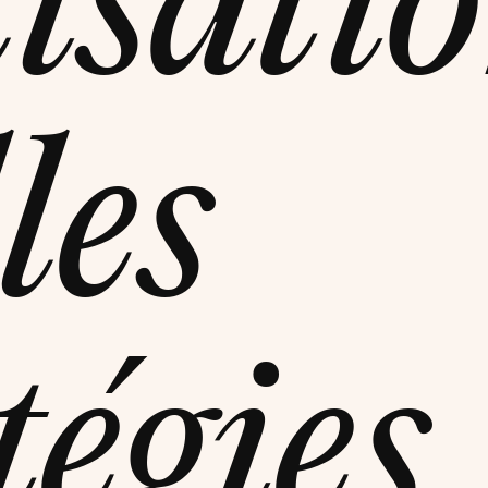
lisatio
les
tégies