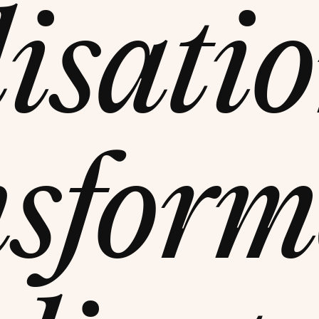
lisatio
nsform