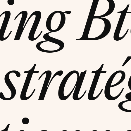
ing Bt
straté