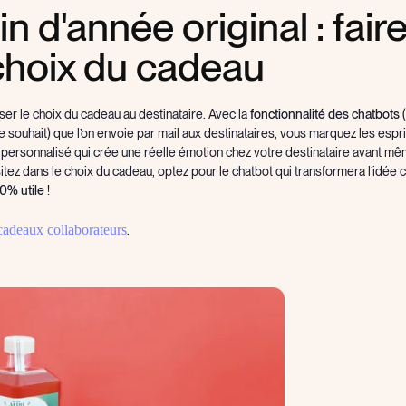
n d'année original : fair
e choix du cadeau
isser le choix du cadeau au destinataire. Avec la
fonctionnalité des chatbots
(
le souhait) que l’on envoie par mail aux destinataires, vous marquez les espr
u personnalisé qui crée une réelle émotion chez votre destinataire avant m
sitez dans le choix du cadeau, optez pour le chatbot qui transformera l’idée
0% utile
!
cadeaux collaborateurs
.