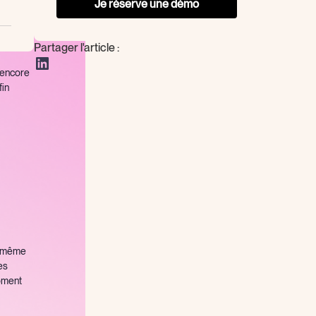
Je réserve une démo
Partager l'article :
 encore
fin
us-même
es
moment