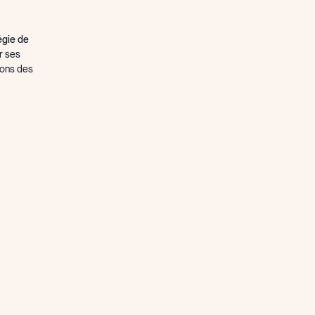
égie de
r ses
sons des