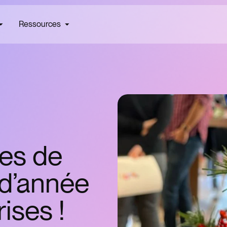
Ressources
les de
 d’année
ises !