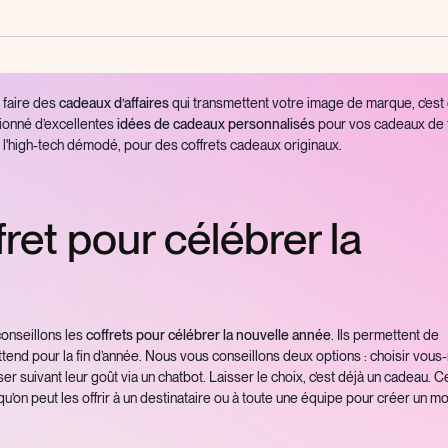
s faire des
cadeaux d’affaires
qui transmettent votre image de marque, c’est
ctionné d’excellentes
idées de cadeaux personnalisés
pour vos cadeaux de 
à l'high-tech démodé, pour des coffrets cadeaux originaux.
fret pour célébrer la
conseillons les
coffrets pour célébrer la nouvelle année
. Ils permettent de
ttend pour la fin d’année. Nous vous conseillons deux options : choisir vo
er suivant leur goût via un chatbot. Laisser le choix, c’est déjà un cadeau. C
qu’on peut les offrir à un destinataire ou à toute une équipe pour créer un 