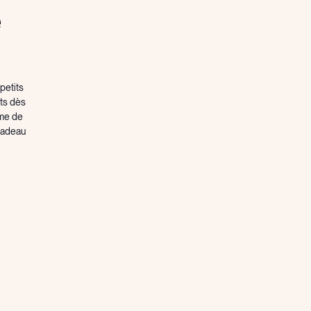
e
petits
its dès
ême de
 cadeau