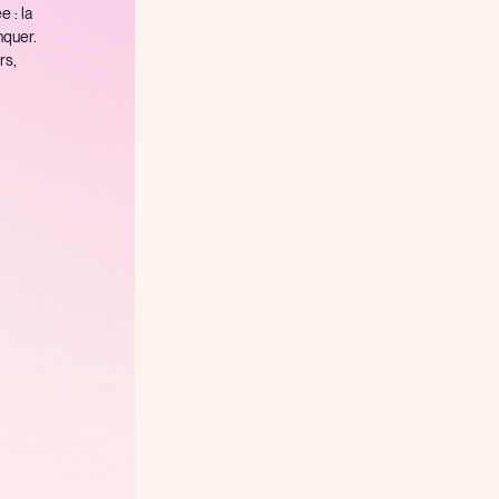
e : la
nquer.
rs,