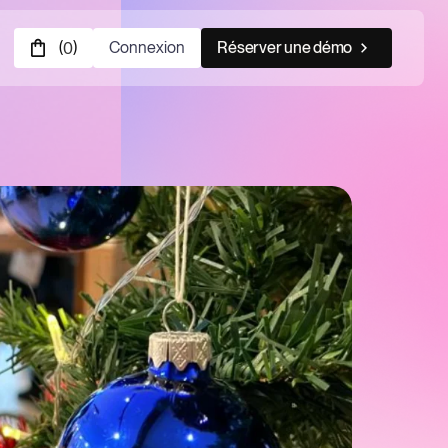
(
)
Connexion
Réserver une démo
0