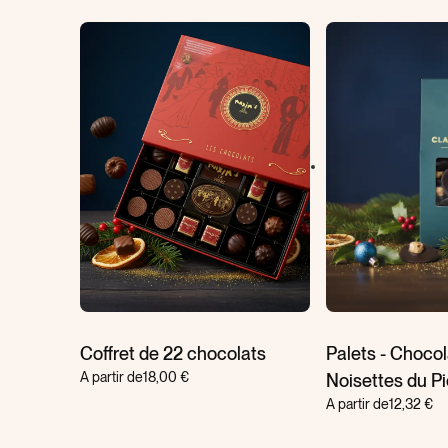
 -
Coffret de 22 chocolats
Palets - Chocol
A partir de
18,00 €
Noisettes du P
A partir de
12,32 €