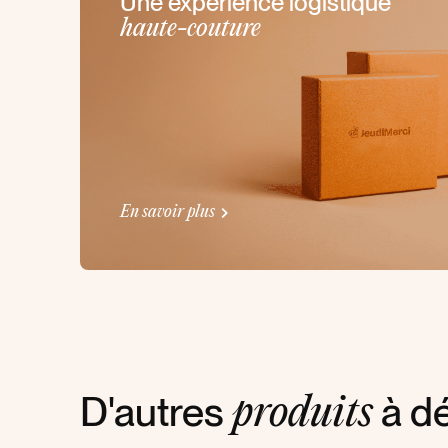
Une expérience logistique
haute-couture
En savoir plus
D'autres
à dé
produits