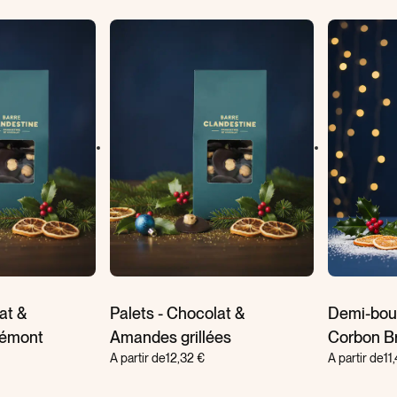
at &
Palets - Chocolat &
Demi-bout
iémont
Amandes grillées
Corbon B
A partir de
12,32 €
A partir de
11