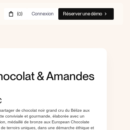
(
)
Connexion
Réserver une démo
0
Chocolat & Amandes
€
artager de chocolat noir grand cru du Bélize aux
tte conviviale et gourmande, élaborée avec un
tion, médaillé de bronze aux European Chocolate
de terroirs uniques, dans une démarche éthique et