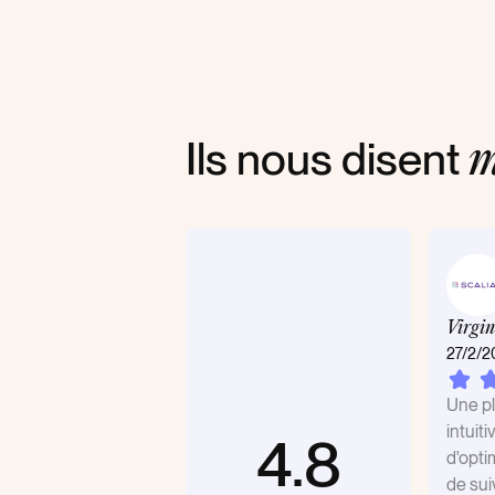
Ils nous disent
m
Virgin
27/2/2
Une pl
intuit
4.8
d'opti
de sui