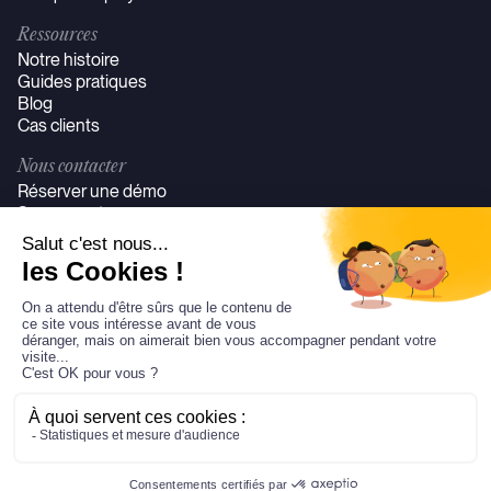
Ressources
Notre histoire
Guides pratiques
Blog
Cas clients
Nous contacter
Réserver une démo
Se connecter
©JeudiMerci Tous droits réservés
Politique de confidentialité
Mentions légales
CGV