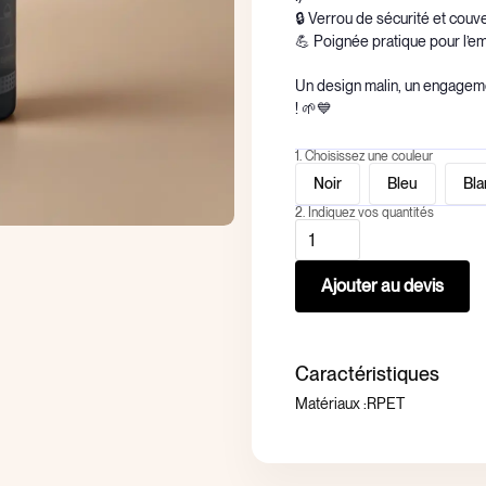
🔒 Verrou de sécurité et couve
💪 Poignée pratique pour l’e
Un design malin, un engageme
! 🌱💙
1. Choisissez une couleur
Noir
Bleu
Bla
2. Indiquez vos quantités
Caractéristiques
Matériaux :
RPET