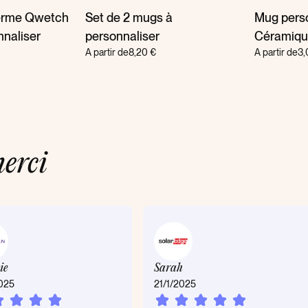
herme Qwetch
Set de 2 mugs à
Mug perso
nnaliser
personnaliser
Céramiqu
A partir de
8,20 €
A partir de
3,
erci
ie
Sarah
025
21/1/2025