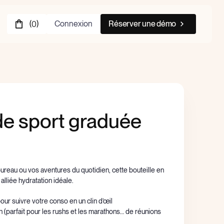
(
)
Connexion
Réserver une démo
0
 de sport graduée
bureau ou vos aventures du quotidien, cette bouteille en
alliée hydratation idéale.
our suivre votre conso en un clin d’œil
 (parfait pour les rushs et les marathons… de réunions