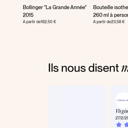
raduée
Bollinger ''La Grande Année''
Bouteille isot
2015
260 ml à perso
A partir de
162,50 €
A partir de
23,58 €
Ils nous disent
m
Virgin
27/2/2