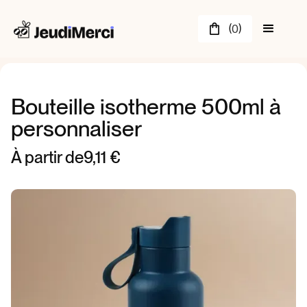
(
)
0
Bouteille isotherme 500ml à
personnaliser
À partir de
9,11 €