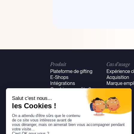
Produit
Cas d’usage
Plateforme de gifting
Expérience cl
E-Shops
Acquisition
Intégrations
Marque empl
Combien ça coûte ?
Carte Cadeau
NEW
Solidaire