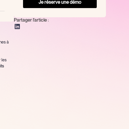
Je réserve une démo
Partager l'article :
ches à
 les
its