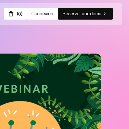
(
)
Connexion
Réserver une démo
0