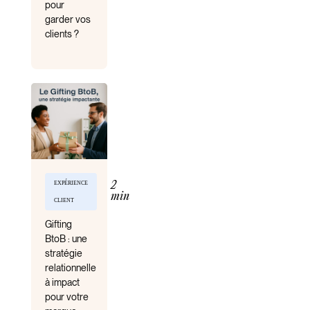
pour
garder vos
clients ?
EXPÉRIENCE
2
min
CLIENT
Gifting
BtoB : une
stratégie
relationnelle
à impact
pour votre