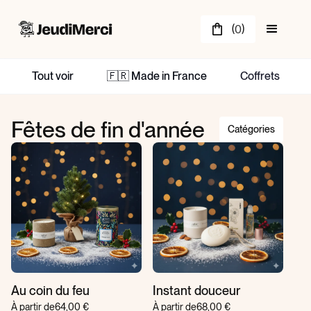
(
)
0
Tout voir
🇫🇷 Made in France
Coffrets
Fêtes de fin d'année
Catégories
Au coin du feu
Instant douceur
À partir de
64,00 €
À partir de
68,00 €