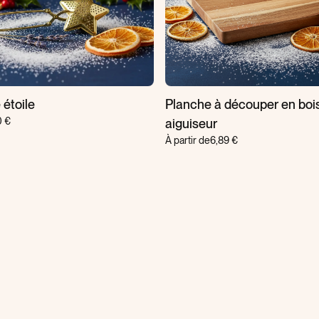
 étoile
Planche à découper en boi
0 €
aiguiseur
À partir de
6,89 €