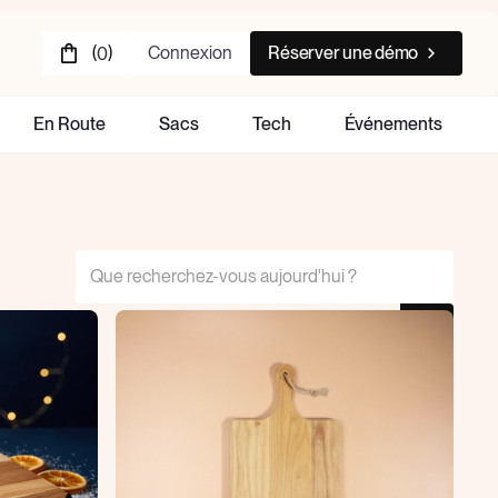
(
)
Connexion
Réserver une démo
0
En Route
Sacs
Tech
Événements