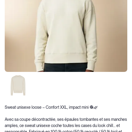
Sweat unisexe loose – Confort XXL, impact mini 🧶🌿
Avec sa coupe décontractée, ses épaules tombantes et ses manches
amples, ce sweat unisexe coche toutes les cases du look chill… et
responsable. Fabriqué en 100 % coton (50 % recyclé / 50 % bio) et