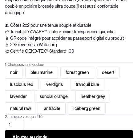
doublé en polaire brossée ultra douce, il est aussi confortable
qu'engagé.
🧵 Côtes 2x2 pour une tenue souple et durable
🌱 Traçabilité AWARE™ + blockchain : transparence garantie
📱 QR code intégré pour accéder au passeport digital du produit
💧 2 % reversés à Water.org
🎨 Certifié OEKO-TEX® Standard 100
1. Choisissez une couleur
noir
bleu marine
forest green
desert
luscious red
verdigris
tranquil blue
lavender
sundial orange
heather grey
natural raw
antracite
Iceberg green
2. Indiquez vos quantités