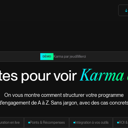
↓
Karma par jeudiMerci
DÉMO
es pour voir
Karma e
On vous montre comment structurer votre programme
d'engagement de A à Z. Sans jargon, avec des cas concrets
ration en live
Points & Récompenses
Intégration à vos outils
ROI & 