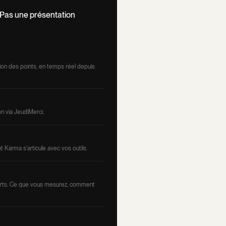
 Pas une présentation
ution des points, en temps réel depuis
n via JeudiMerci.
Karma s'articule avec vos outils.
orts. Ce que vous mesurez, comment