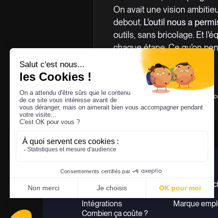
On avait une vision ambitieu
debout.
L'outil nous a permi
outils, sans bricolage. Et l'
chaque étape. Ce qu'on pens
quelques semaines.
Sonia Ouaksel
S
Chief Brand & Experience Offi
Produit
Cas d’usage
Plateforme de gifting
Expérience cl
E-Shops
Acquisition
Intégrations
Marque empl
Combien ça coûte ?