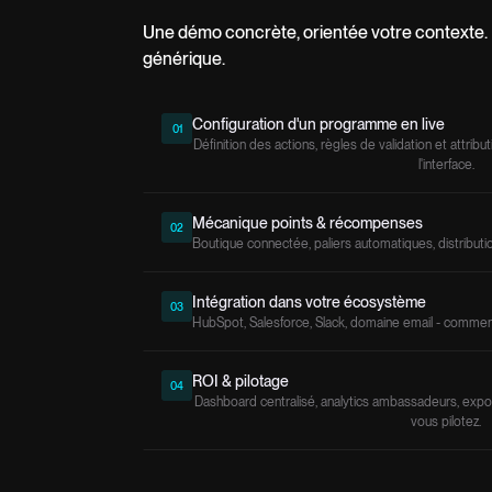
Une démo concrète, orientée votre contexte.
générique.
Configuration d'un programme en live
01
Définition des actions, règles de validation et attrib
l'interface.
Mécanique points & récompenses
02
Boutique connectée, paliers automatiques, distributio
Intégration dans votre écosystème
03
HubSpot, Salesforce, Slack, domaine email - comment 
ROI & pilotage
04
Dashboard centralisé, analytics ambassadeurs, exp
vous pilotez.