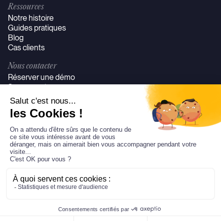
Ressources
Notre histoire
Guides pratiques
Blog
Cas clients
Nous contacter
Réserver une démo
Se connecter
©JeudiMerci Tous droits réservés
Politique de confidentialité
Mentions légales
CGV