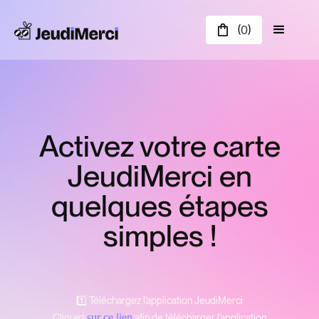
(
)
0
Activez votre carte
JeudiMerci en
quelques étapes
simples !
1️⃣ Téléchargez l'application JeudiMerci
sur ce lien
Cliquez
afin de télécharger l'application